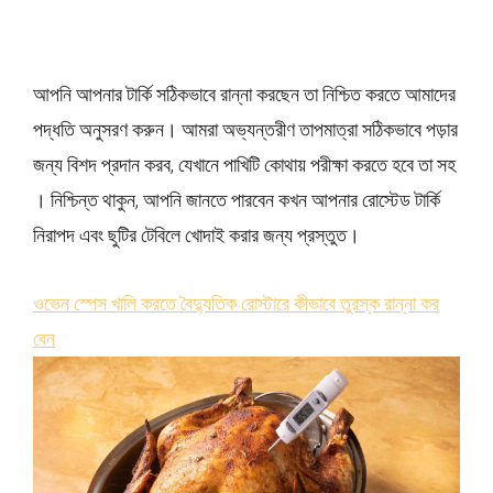
আপনি আপনার টার্কি সঠিকভাবে রান্না করছেন তা নিশ্চিত করতে আমাদের
পদ্ধতি অনুসরণ করুন। আমরা অভ্যন্তরীণ তাপমাত্রা সঠিকভাবে পড়ার
জন্য বিশদ প্রদান করব, যেখানে পাখিটি কোথায় পরীক্ষা করতে হবে তা সহ
। নিশ্চিন্ত থাকুন, আপনি জানতে পারবেন কখন আপনার রোস্টেড টার্কি
নিরাপদ এবং ছুটির টেবিলে খোদাই করার জন্য প্রস্তুত।
ওভেন স্পেস খালি করতে বৈদ্যুতিক রোস্টারে কীভাবে তুরস্ক রান্না কর
বেন