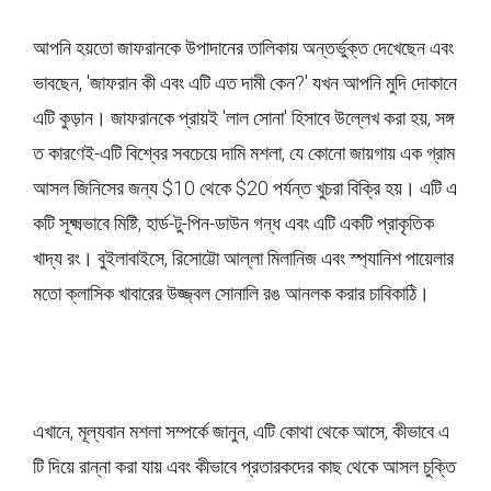
আপনি হয়তো জাফরানকে উপাদানের তালিকায় অন্তর্ভুক্ত দেখেছেন এবং
ভাবছেন, 'জাফরান কী এবং এটি এত দামী কেন?' যখন আপনি মুদি দোকানে
এটি কুড়ান। জাফরানকে প্রায়ই 'লাল সোনা' হিসাবে উল্লেখ করা হয়, সঙ্গ
ত কারণেই-এটি বিশ্বের সবচেয়ে দামি মশলা, যে কোনো জায়গায় এক গ্রাম
আসল জিনিসের জন্য $10 থেকে $20 পর্যন্ত খুচরা বিক্রি হয়। এটি এ
কটি সূক্ষ্মভাবে মিষ্টি, হার্ড-টু-পিন-ডাউন গন্ধ এবং এটি একটি প্রাকৃতিক
খাদ্য রং। বুইলাবাইসে, রিসোট্টো আল্লা মিলানিজ এবং স্প্যানিশ পায়েলার
মতো ক্লাসিক খাবারের উজ্জ্বল সোনালি রঙ আনলক করার চাবিকাঠি।
এখানে, মূল্যবান মশলা সম্পর্কে জানুন, এটি কোথা থেকে আসে, কীভাবে এ
টি দিয়ে রান্না করা যায় এবং কীভাবে প্রতারকদের কাছ থেকে আসল চুক্তি