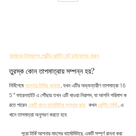
আমাদের বিনামূল্যে পোল্ট্রি রোস্টিং চার্ট ডাউনলোড করুন
তুরস্ক কোন তাপমাত্রায় সম্পন্ন হয়?
নির্বিশেষে
আপনার টার্কির আকার
, যখন এটির অভ্যন্তরীণ তাপমাত্রা 16
5 ° ফারেনহাইট এ পৌঁছায় তখন এটি খাওয়া নিরাপদ, যা আপনি পরিমাপ ক
রতে পারেন
একটি মাংস থার্মোমিটার ব্যবহার করে
. কখন
রোস্টিং টার্কি
, এ
খানে তাপমাত্রা অনুসরণ করতে হবে:
পুরো টার্কি:আপনার মাংসের থার্মোমিটারে, একটি সম্পূর্ণ রান্না করা