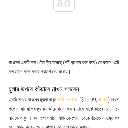
ad
মাখনের একটি কম ধোঁয়া বিন্দু রয়েছে (চর্বি ধূমপান শুরু করে) যে কারণে এটি
কম তাপে কাজ করার পরামর্শ দেওয়া হয়।
চুলার উপরে কীভাবে মাখন গলবেন
একটি মধ্যে মাখনের টুকরা রাখুন
ভারী সসপ্যান
($19.99,
টার্গেট
) মাখন
গলে না যাওয়া পর্যন্ত কম আঁচে রান্না করুন, মাঝে মাঝে কাঠের চামচ দিয়ে
নাড়তে থাকুন। কম তাপ গলানো মাখনকে পোড়া থেকে বাঁচাতে সাহায্য কর
বে। মাখন গলে যাওয়ার সাথে সাথে তাপ থেকে সরান।