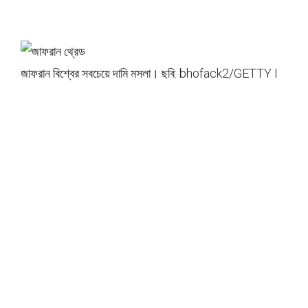
জাফরান বিশ্বের সবচেয়ে দামি মসলা। ছবি: bhofack2/GETTY I
MAGES.
জাফরান এত দামি কেন?
তাহলে, জাফরান এত দামী কি করে? এটাকে স্পষ্টভাবে বলতে গেলে, এটি ফ
সল কাটার জন্য একটি অবিশ্বাস্যভাবে শ্রম-নিবিড় ফসল। প্রতিটি জাফ
রান ফুল মাত্র তিনটি সুতো তৈরি করে, তাই মাত্র এক আউন্স জাফরান
পেতে হাজার হাজার ফুল লাগতে পারে। ফিসফিস-পাতলা থ্রেডগুলিও অ
বিশ্বাস্যভাবে সূক্ষ্ম, তাই সূর্য থেকে ক্ষতির ঝুঁকি এড়াতে এগুলিকে খুব সাব
ধানে হাত দিয়ে এবং খুব ভোরে কাটাতে হবে।